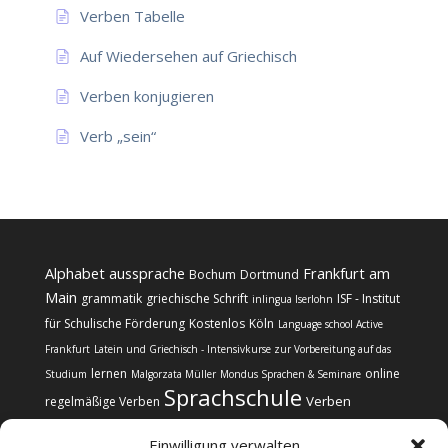
Verben Tabelle
Auf Wiedersehen auf Griechisch
Verben konjugieren
Verb „sein“
Alphabet
aussprache
Frankfurt am
Bochum
Dortmund
Main
grammatik
griechische Schrift
ISF - Institut
inlingua Iserlohn
für Schulische Förderung
Kostenlos
Köln
Language school Active
Frankfurt
Latein und Griechisch - Intensivkurse zur Vorbereitung auf das
lernen
online
Studium
Malgorzata Müller
Mondus Sprachen & Seminare
Sprachschule
Verben
regelmäßige Verben
Einwilligung verwalten