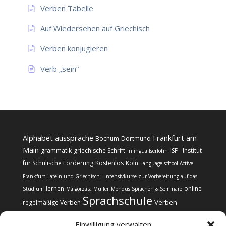
Verben Tabelle
Auf Wiedersehen auf Griechisch
Verben konjugieren
Verb „sein“
Alphabet
aussprache
Frankfurt am
Bochum
Dortmund
Main
grammatik
griechische Schrift
ISF - Institut
inlingua Iserlohn
für Schulische Förderung
Kostenlos
Köln
Language school Active
Frankfurt
Latein und Griechisch - Intensivkurse zur Vorbereitung auf das
lernen
online
Studium
Malgorzata Müller
Mondus Sprachen & Seminare
Sprachschule
Verben
regelmäßige Verben
Einwilligung verwalten