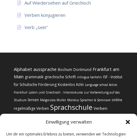
Auf Wiedersehen auf Griechisch
Verben konjugieren
Verb „sein“
Alphabet
aussprache
Frankfurt am
Bochum
Dortmund
Main
grammatik
griechische Schrift
ISF - Institut
inlingua Iserlohn
für Schulische Förderung
Kostenlos
Köln
Language school Active
Frankfurt
Latein und Griechisch - Intensivkurse zur Vorbereitung auf das
lernen
online
Studium
Malgorzata Müller
Mondus Sprachen & Seminare
Sprachschule
Verben
regelmäßige Verben
Einwilligung verwalten
Um dir ein optimales Erlebnis zu bieten, verwenden wir Technologien