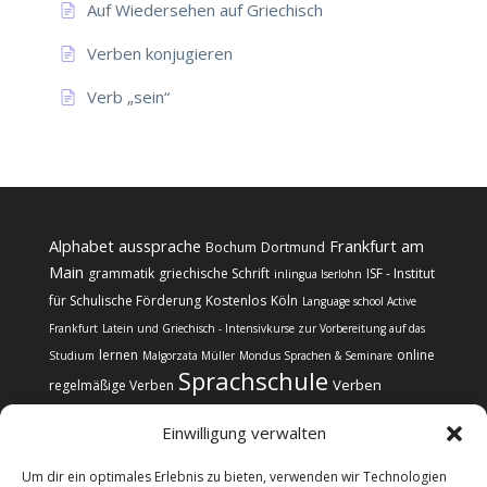
Auf Wiedersehen auf Griechisch
Verben konjugieren
Verb „sein“
Alphabet
aussprache
Frankfurt am
Bochum
Dortmund
Main
grammatik
griechische Schrift
ISF - Institut
inlingua Iserlohn
für Schulische Förderung
Kostenlos
Köln
Language school Active
Frankfurt
Latein und Griechisch - Intensivkurse zur Vorbereitung auf das
lernen
online
Studium
Malgorzata Müller
Mondus Sprachen & Seminare
Sprachschule
Verben
regelmäßige Verben
Einwilligung verwalten
Um dir ein optimales Erlebnis zu bieten, verwenden wir Technologien