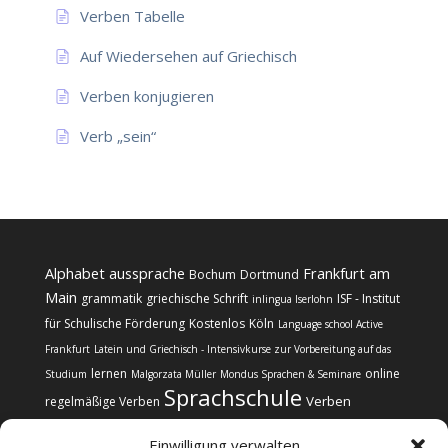
Verben Tabelle
Auf Wiedersehen auf Griechisch
Verben konjugieren
Verb „sein“
Alphabet
aussprache
Frankfurt am
Bochum
Dortmund
Main
grammatik
griechische Schrift
ISF - Institut
inlingua Iserlohn
für Schulische Förderung
Kostenlos
Köln
Language school Active
Frankfurt
Latein und Griechisch - Intensivkurse zur Vorbereitung auf das
lernen
online
Studium
Malgorzata Müller
Mondus Sprachen & Seminare
Sprachschule
Verben
regelmäßige Verben
Einwilligung verwalten