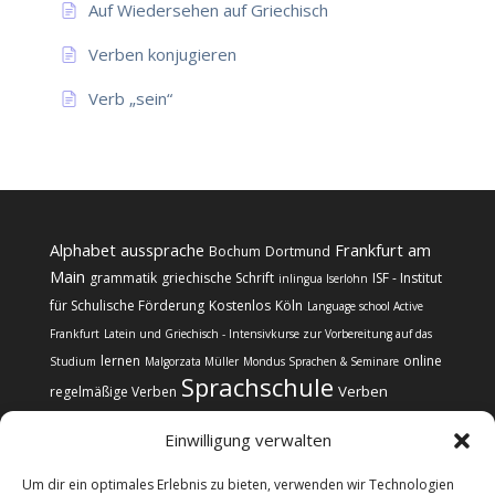
Auf Wiedersehen auf Griechisch
Verben konjugieren
Verb „sein“
Alphabet
aussprache
Frankfurt am
Bochum
Dortmund
Main
grammatik
griechische Schrift
ISF - Institut
inlingua Iserlohn
für Schulische Förderung
Kostenlos
Köln
Language school Active
Frankfurt
Latein und Griechisch - Intensivkurse zur Vorbereitung auf das
lernen
online
Studium
Malgorzata Müller
Mondus Sprachen & Seminare
Sprachschule
Verben
regelmäßige Verben
Einwilligung verwalten
Um dir ein optimales Erlebnis zu bieten, verwenden wir Technologien