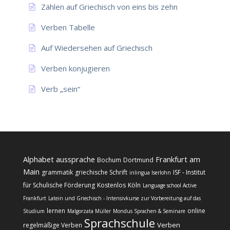
Zählen auf Griechisch von eins bis zehn
Verben Tabelle
Auf Wiedersehen auf Griechisch
Verben konjugieren
Verb „sein“
Alphabet
aussprache
Frankfurt am
Bochum
Dortmund
Main
grammatik
griechische Schrift
ISF - Institut
inlingua Iserlohn
für Schulische Förderung
Kostenlos
Köln
Language school Active
Frankfurt
Latein und Griechisch - Intensivkurse zur Vorbereitung auf das
lernen
online
Studium
Malgorzata Müller
Mondus Sprachen & Seminare
Sprachschule
Verben
regelmäßige Verben