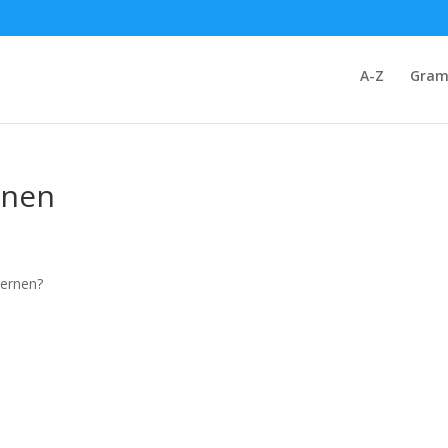
A-Z
Gram
rnen
lernen?