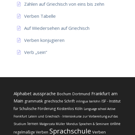
Zählen auf Griechisch von eins bis zehn
Verben Tabelle
Auf Wiedersehen auf Griechisch
Verben konjugieren
Verb „sein“
Alphabet
aussprache
Frankfurt am
Bochum
Dortmund
Main
grammatik
griechische Schrift
ISF - Institut
inlingua Iserlohn
für Schulische Förderung
Kostenlos
Köln
Language school Active
Frankfurt
Latein und Griechisch - Intensivkurse zur Vorbereitung auf das
lernen
online
Studium
Malgorzata Müller
Mondus Sprachen & Seminare
Sprachschule
Verben
regelmäßige Verben