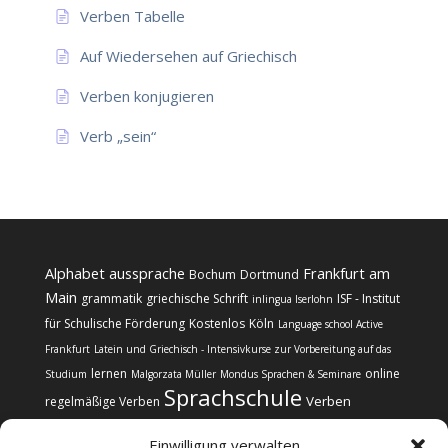
Verben Tabelle
Auf Wiedersehen auf Griechisch
Verben konjugieren
Verb „sein“
Alphabet
aussprache
Frankfurt am
Bochum
Dortmund
Main
grammatik
griechische Schrift
ISF - Institut
inlingua Iserlohn
für Schulische Förderung
Kostenlos
Köln
Language school Active
Frankfurt
Latein und Griechisch - Intensivkurse zur Vorbereitung auf das
lernen
online
Studium
Malgorzata Müller
Mondus Sprachen & Seminare
Sprachschule
Verben
regelmäßige Verben
Einwilligung verwalten