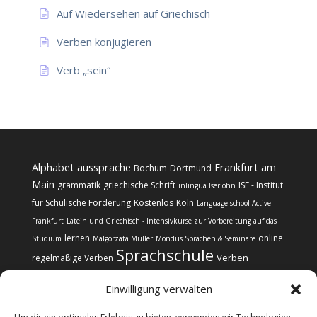
Auf Wiedersehen auf Griechisch
Verben konjugieren
Verb „sein“
Alphabet
aussprache
Frankfurt am
Bochum
Dortmund
Main
grammatik
griechische Schrift
ISF - Institut
inlingua Iserlohn
für Schulische Förderung
Kostenlos
Köln
Language school Active
Frankfurt
Latein und Griechisch - Intensivkurse zur Vorbereitung auf das
lernen
online
Studium
Malgorzata Müller
Mondus Sprachen & Seminare
Sprachschule
Verben
regelmäßige Verben
Einwilligung verwalten