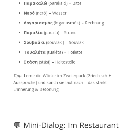
Παρακαλώ
(parakaló) – Bitte
Νερό
(neró) – Wasser
Λογαριασμός
(logariasmós) – Rechnung
Παραλία
(paralía) – Strand
Σουβλάκι
(souvláki) – Souvlaki
Τουαλέτα
(tualéta) – Toilette
Στάση
(stási) – Haltestelle
Tipp:
Lerne die Wörter im Zweierpack (Griechisch +
Aussprache) und sprich sie laut nach – das stärkt
Erinnerung & Betonung.
💬 Mini-Dialog: Im Restaurant