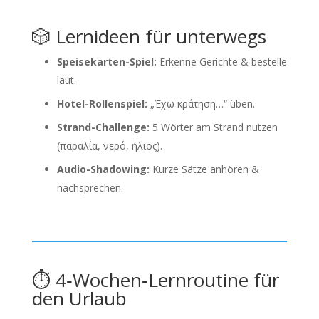
🎲 Lernideen für unterwegs
Speisekarten-Spiel:
Erkenne Gerichte & bestelle
laut.
Hotel-Rollenspiel:
„Έχω κράτηση…“ üben.
Strand-Challenge:
5 Wörter am Strand nutzen
(παραλία, νερό, ήλιος).
Audio-Shadowing:
Kurze Sätze anhören &
nachsprechen.
⏱️ 4‑Wochen‑Lernroutine für
den Urlaub