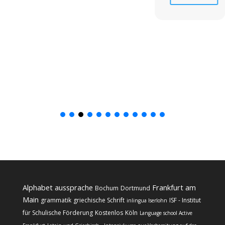
Alphabet
aussprache
Frankfurt am
Bochum
Dortmund
Main
grammatik
griechische Schrift
ISF - Institut
inlingua Iserlohn
für Schulische Förderung
Kostenlos
Köln
Language school Active