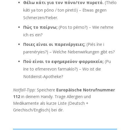
Θέλω κάτι για τον πόνο/τον πυρετό.
(Thélo
káti ya ton póno / ton piretó) – Etwas gegen
Schmerzen/Fieber.
Πώς το παίρνω;
(Pos to pérno?) – Wie nehme
ich es ein?
Ποιες είναι οι παρενέργειες;
(Piés íne i
parenéryies?) – Welche Nebenwirkungen gibt es?
Πού είναι το εφημερεύον φαρμακείο;
(Pu
íne to efimerevon farmakío?) – Wo ist die
Notdienst‑Apotheke?
Notfall-Tipp:
Speichere
Europäische Notrufnummer
112
in deinem Handy. Trage Allergien und
Medikamente als kurze Liste (Deutsch +
Griechisch/Englisch) bei dir.