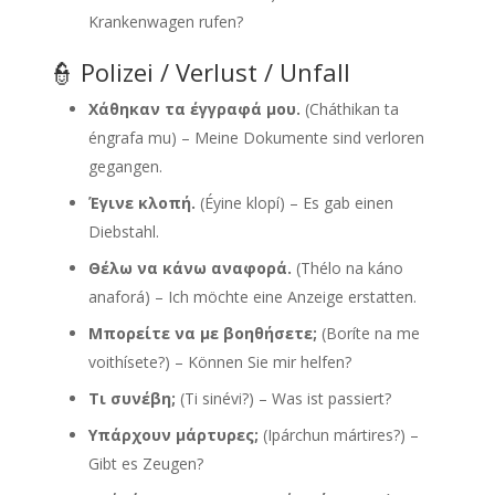
Krankenwagen rufen?
👮 Polizei / Verlust / Unfall
Χάθηκαν τα έγγραφά μου.
(Cháthikan ta
éngrafa mu) – Meine Dokumente sind verloren
gegangen.
Έγινε κλοπή.
(Éyine klopí) – Es gab einen
Diebstahl.
Θέλω να κάνω αναφορά.
(Thélo na káno
anaforá) – Ich möchte eine Anzeige erstatten.
Μπορείτε να με βοηθήσετε;
(Boríte na me
voithísete?) – Können Sie mir helfen?
Τι συνέβη;
(Ti sinévi?) – Was ist passiert?
Υπάρχουν μάρτυρες;
(Ipárchun mártires?) –
Gibt es Zeugen?