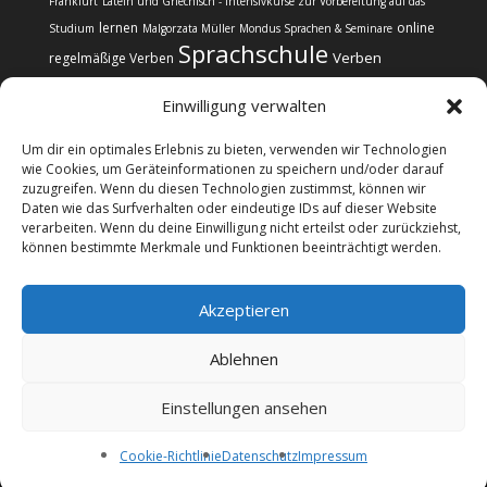
Frankfurt
Latein und Griechisch - Intensivkurse zur Vorbereitung auf das
lernen
online
Studium
Malgorzata Müller
Mondus Sprachen & Seminare
Sprachschule
Verben
regelmäßige Verben
Einwilligung verwalten
Um dir ein optimales Erlebnis zu bieten, verwenden wir Technologien
wie Cookies, um Geräteinformationen zu speichern und/oder darauf
zuzugreifen. Wenn du diesen Technologien zustimmst, können wir
Kontakt
Impressum
Datenschutz
Daten wie das Surfverhalten oder eindeutige IDs auf dieser Website
Cookie-Richtlinie (EU)
verarbeiten. Wenn du deine Einwilligung nicht erteilst oder zurückziehst,
können bestimmte Merkmale und Funktionen beeinträchtigt werden.
@copyright Web24 Consulting AVO | 2024-2026 * Wir
Akzeptieren
informieren über Sprachkurse, verkaufen selbst aber
keine Sprachkurse. Wenn Sie sich für einen Sprachkurs
Ablehnen
interessieren, gelangen Sie über die Links und Banner
auf die Website des jeweiligen Anbieters. Kommt es
Einstellungen ansehen
zum Kauf, erhalten wir ggf. eine Vergütung vom
Anbieter. Dies wirkt sich nicht auf Ihren Kaufpreis aus
Cookie-Richtlinie
Datenschutz
Impressum
und hilft diese Webseite zu betreiben. Vielen Dank