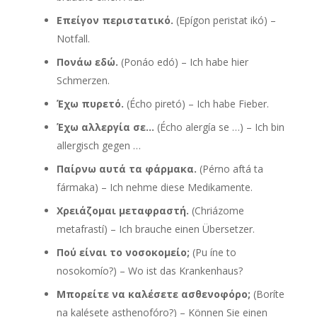
Επείγον περιστατικό.
(Epígon peristat ikó) –
Notfall.
Πονάω εδώ.
(Ponáo edó) – Ich habe hier
Schmerzen.
Έχω πυρετό.
(Écho piretó) – Ich habe Fieber.
Έχω αλλεργία σε…
(Écho alergía se …) – Ich bin
allergisch gegen …
Παίρνω αυτά τα φάρμακα.
(Pérno aftá ta
fármaka) – Ich nehme diese Medikamente.
Χρειάζομαι μεταφραστή.
(Chriázome
metafrastí) – Ich brauche einen Übersetzer.
Πού είναι το νοσοκομείο;
(Pu íne to
nosokomío?) – Wo ist das Krankenhaus?
Μπορείτε να καλέσετε ασθενοφόρο;
(Boríte
na kalésete asthenofóro?) – Können Sie einen