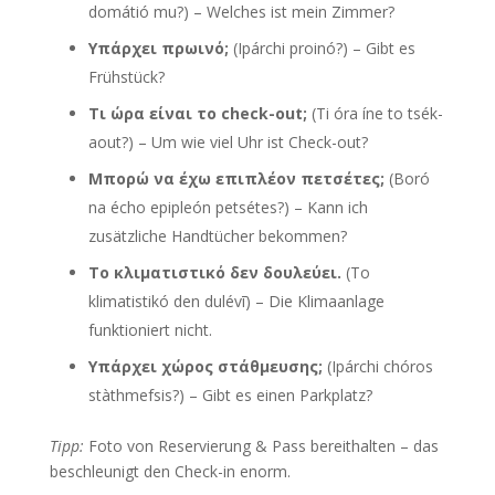
domátió mu?) – Welches ist mein Zimmer?
Υπάρχει πρωινό;
(Ipárchi proinó?) – Gibt es
Frühstück?
Τι ώρα είναι το check-out;
(Ti óra íne to tsék-
aout?) – Um wie viel Uhr ist Check-out?
Μπορώ να έχω επιπλέον πετσέτες;
(Boró
na écho epipleón petsétes?) – Kann ich
zusätzliche Handtücher bekommen?
Το κλιματιστικό δεν δουλεύει.
(To
klimatistikó den dulévī) – Die Klimaanlage
funktioniert nicht.
Υπάρχει χώρος στάθμευσης;
(Ipárchi chóros
stàthmefsis?) – Gibt es einen Parkplatz?
Tipp:
Foto von Reservierung & Pass bereithalten – das
beschleunigt den Check-in enorm.