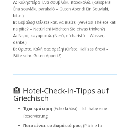
A:
Καλησπέρα! Ένα σουβλάκι, παρακαλώ. (Kalispéra!
Éna souvláki, parakaló – Guten Abend! Ein Souvlaki,
bitte.)
B:
Βεβαίως! Θέλετε κάτι να πιείτε; (Vevéos! Thélete káti
na piíte? – Natürlich! Möchten Sie etwas trinken?)
A:
Νερό, ευχαριστώ. (Neró, efcharistó – Wasser,
danke.)
B:
Ορίστε. Καλή σας όρεξη! (Oríste. Kalí sas órexi! –
Bitte sehr. Guten Appetit!)
🏨 Hotel-Check-in-Tipps auf
Griechisch
Έχω κράτηση
(Écho krátisi) – Ich habe eine
Reservierung.
Ποιο είναι το δωμάτιό μου;
(Pió íne to