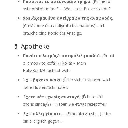
Πού είναι το αστυνομικό τμήμα;
(Pu íne to
astinomikó tmíma?) – Wo ist die Polizeistation?
Χρειάζομαι ένα αντίγραφο της αναφοράς.
(Chriázome éna andígrafo tis anaforás) – Ich
brauche eine Kopie der Anzeige.
💊 Apotheke
Πονάει ο λαιμός/το κεφάλι/η κοιλιά.
(Ponái
o lemós / to kefáli / i koliá) – Mein
Hals/Kopf/Bauch tut weh.
Έχω βήχα/συνάχι.
(Écho vícha / sináchi) – Ich
habe Husten/Schnupfen.
Έχετε κάτι χωρίς συνταγή;
(Échete káti
chorís sindayí?) – Haben Sie etwas rezeptfrei?
Έχω αλλεργία στη…
(Écho alergía sti …) – Ich
bin allergisch gegen …