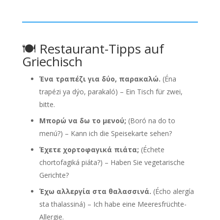
🍽️ Restaurant-Tipps auf
Griechisch
Ένα τραπέζι για δύο, παρακαλώ.
(Éna
trapézi ya dýo, parakaló) – Ein Tisch für zwei,
bitte.
Μπορώ να δω το μενού;
(Boró na do to
menú?) – Kann ich die Speisekarte sehen?
Έχετε χορτοφαγικά πιάτα;
(Échete
chortofagiká piáta?) – Haben Sie vegetarische
Gerichte?
Έχω αλλεργία στα θαλασσινά.
(Écho alergía
sta thalassiná) – Ich habe eine Meeresfrüchte-
Allergie.