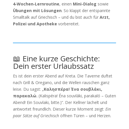
4‑Wochen‑Lernroutine
, einen
Mini-Dialog
sowie
Übungen mit Lösungen
. So klappt der entspannte
Smalltalk auf Griechisch – und du bist auch für
Arzt,
Polizei und Apotheke
vorbereitet.
📖 Eine kurze Geschichte:
Dein erster Urlaubssatz
Es ist dein erster Abend auf Kreta. Die Taverne duftet
nach Grill & Oregano, und die Wellen rauschen ganz
leise. Du sagst: „
Καλησπέρα! Ένα σουβλάκι,
παρακαλώ.
(Kalispéra! Éna souvláki, parakaló – Guten
Abend! Ein Souvlaki, bitte.)“. Der Kellner lächelt und
antwortet freundlich. Dieser kurze Moment zeigt:
Ein
paar Sätze auf Griechisch
öffnen Türen – und Herzen.