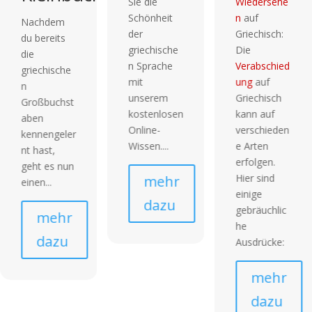
Sie die
Wiedersehe
Schönheit
n
auf
Beim
der
Griechisch:
Griechisch
griechische
Die
lernen ist
n Sprache
Verabschied
das
mit
ung
auf
Alphabet
unserem
Griechisch
der erste
kostenlosen
kann auf
echte
Online-
verschieden
Meilenstein.
Wissen....
e Arten
Besonders
erfolgen.
die...
Hier sind
mehr
einige
mehr
dazu
gebräuchlic
dazu
he
Ausdrücke:
mehr
dazu