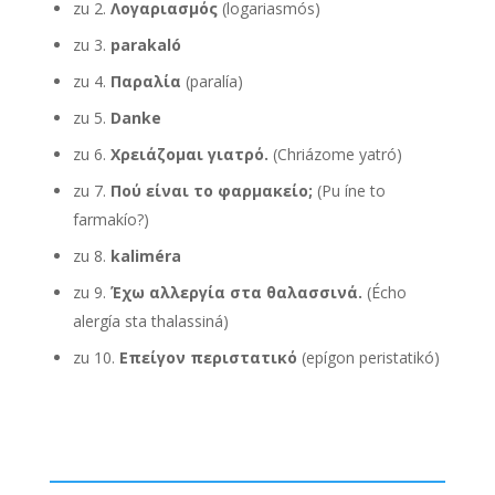
zu 2.
Λογαριασμός
(logariasmós)
zu 3.
parakaló
zu 4.
Παραλία
(paralía)
zu 5.
Danke
zu 6.
Χρειάζομαι γιατρό.
(Chriázome yatró)
zu 7.
Πού είναι το φαρμακείο;
(Pu íne to
farmakío?)
zu 8.
kaliméra
zu 9.
Έχω αλλεργία στα θαλασσινά.
(Écho
alergía sta thalassiná)
zu 10.
Επείγον περιστατικό
(epígon peristatikó)