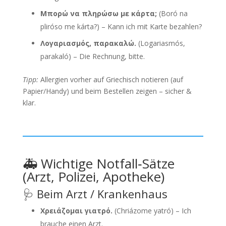
Μπορώ να πληρώσω με κάρτα;
(Boró na
pliróso me kárta?) – Kann ich mit Karte bezahlen?
Λογαριασμός, παρακαλώ.
(Logariasmós,
parakaló) – Die Rechnung, bitte.
Tipp:
Allergien vorher auf Griechisch notieren (auf
Papier/Handy) und beim Bestellen zeigen – sicher &
klar.
🚑 Wichtige Notfall‑Sätze
(Arzt, Polizei, Apotheke)
🩺 Beim Arzt / Krankenhaus
Χρειάζομαι γιατρό.
(Chriázome yatró) – Ich
brauche einen Arzt.