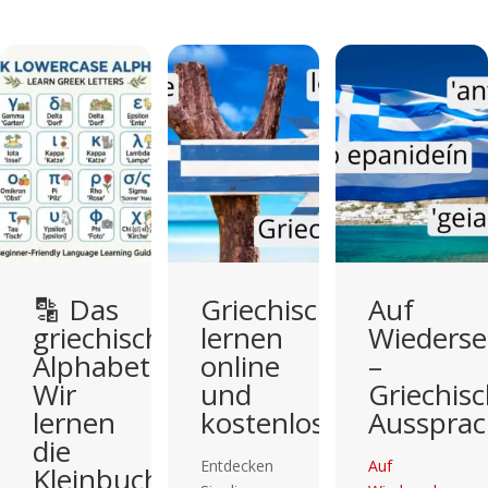
Griechisch
Auf
🔠 Das
che
lernen
Wiedersehen
griechi
t:
online
–
Alphab
und
Griechische
Wir
kostenlos
Aussprache
lernen
die
Entdecken
Auf
chstaben
Großb