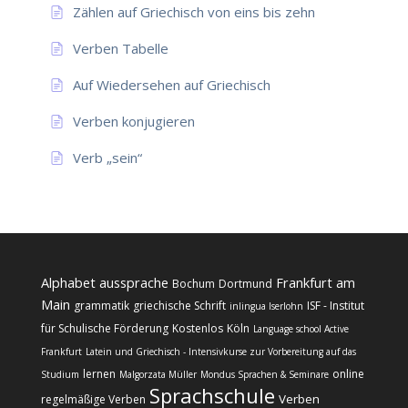
Zählen auf Griechisch von eins bis zehn
Verben Tabelle
Auf Wiedersehen auf Griechisch
Verben konjugieren
Verb „sein“
Alphabet
aussprache
Frankfurt am
Bochum
Dortmund
Main
grammatik
griechische Schrift
ISF - Institut
inlingua Iserlohn
für Schulische Förderung
Kostenlos
Köln
Language school Active
Frankfurt
Latein und Griechisch - Intensivkurse zur Vorbereitung auf das
lernen
online
Studium
Malgorzata Müller
Mondus Sprachen & Seminare
Sprachschule
Verben
regelmäßige Verben