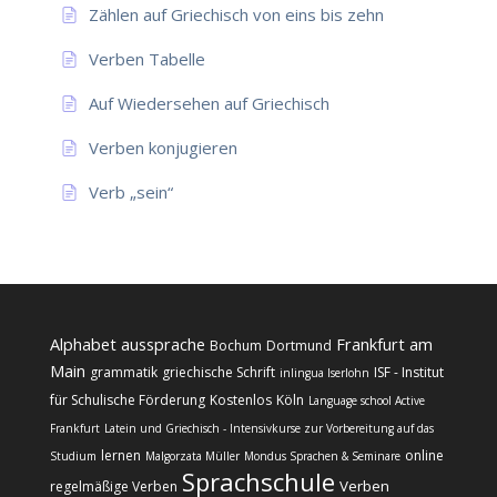
Zählen auf Griechisch von eins bis zehn
Verben Tabelle
Auf Wiedersehen auf Griechisch
Verben konjugieren
Verb „sein“
Alphabet
aussprache
Frankfurt am
Bochum
Dortmund
Main
grammatik
griechische Schrift
ISF - Institut
inlingua Iserlohn
für Schulische Förderung
Kostenlos
Köln
Language school Active
Frankfurt
Latein und Griechisch - Intensivkurse zur Vorbereitung auf das
lernen
online
Studium
Malgorzata Müller
Mondus Sprachen & Seminare
Sprachschule
Verben
regelmäßige Verben