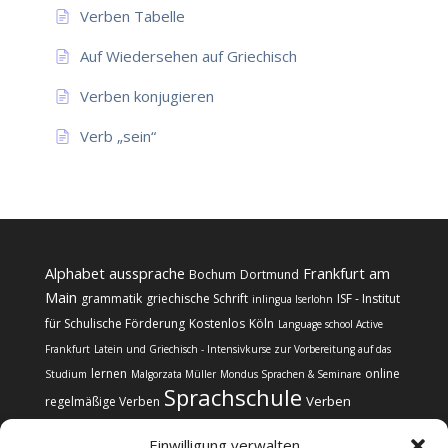
Verben Tabelle
Auf Wiedersehen auf Griechisch
Verben konjugieren
Verb „sein“
Alphabet
aussprache
Frankfurt am
Bochum
Dortmund
Main
grammatik
griechische Schrift
ISF - Institut
inlingua Iserlohn
für Schulische Förderung
Kostenlos
Köln
Language school Active
Frankfurt
Latein und Griechisch - Intensivkurse zur Vorbereitung auf das
lernen
online
Studium
Malgorzata Müller
Mondus Sprachen & Seminare
Sprachschule
Verben
regelmäßige Verben
Einwilligung verwalten