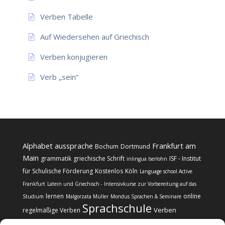
Verben Tabelle
Auf Wiedersehen auf Griechisch
Verben konjugieren
Verb „sein“
Alphabet
aussprache
Frankfurt am
Bochum
Dortmund
Main
grammatik
griechische Schrift
ISF - Institut
inlingua Iserlohn
für Schulische Förderung
Kostenlos
Köln
Language school Active
Frankfurt
Latein und Griechisch - Intensivkurse zur Vorbereitung auf das
lernen
online
Studium
Malgorzata Müller
Mondus Sprachen & Seminare
Sprachschule
Verben
regelmäßige Verben