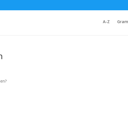
A-Z
Gram
n
nen?