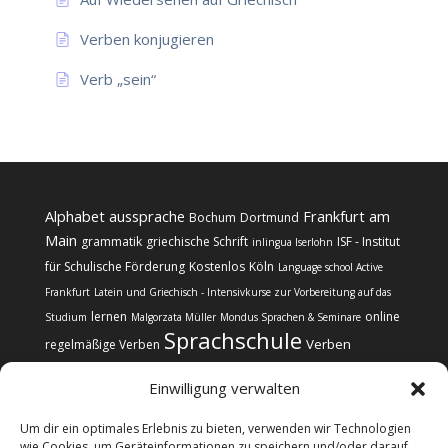
Verben konjugieren
Verb „sein“
Alphabet
aussprache
Frankfurt am
Bochum
Dortmund
Main
grammatik
griechische Schrift
ISF - Institut
inlingua Iserlohn
für Schulische Förderung
Kostenlos
Köln
Language school Active
Frankfurt
Latein und Griechisch - Intensivkurse zur Vorbereitung auf das
lernen
online
Studium
Malgorzata Müller
Mondus Sprachen & Seminare
Sprachschule
Verben
regelmäßige Verben
Einwilligung verwalten
Um dir ein optimales Erlebnis zu bieten, verwenden wir Technologien
wie Cookies, um Geräteinformationen zu speichern und/oder darauf