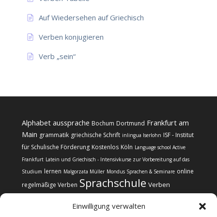
Auf Wiedersehen auf Griechisch
Verben konjugieren
Verb „sein“
Alphabet
aussprache
Frankfurt am
Bochum
Dortmund
Main
grammatik
griechische Schrift
ISF - Institut
inlingua Iserlohn
für Schulische Förderung
Kostenlos
Köln
Language school Active
Frankfurt
Latein und Griechisch - Intensivkurse zur Vorbereitung auf das
lernen
online
Studium
Malgorzata Müller
Mondus Sprachen & Seminare
Sprachschule
Verben
regelmäßige Verben
Einwilligung verwalten