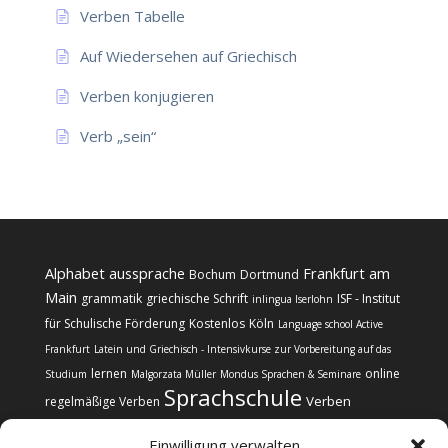
Verben Tabelle
Auf Wiedersehen auf Griechisch
Verben konjugieren
Verb „sein“
Alphabet
aussprache
Frankfurt am
Bochum
Dortmund
Main
grammatik
griechische Schrift
ISF - Institut
inlingua Iserlohn
für Schulische Förderung
Kostenlos
Köln
Language school Active
Frankfurt
Latein und Griechisch - Intensivkurse zur Vorbereitung auf das
lernen
online
Studium
Malgorzata Müller
Mondus Sprachen & Seminare
Sprachschule
Verben
regelmäßige Verben
Einwilligung verwalten