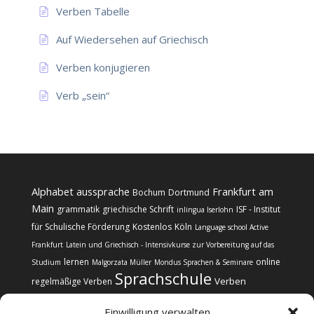
Verben Tabelle
Auf Wiedersehen auf Griechisch
Verben konjugieren
Verb „sein“
Alphabet
aussprache
Frankfurt am
Bochum
Dortmund
Main
grammatik
griechische Schrift
ISF - Institut
inlingua Iserlohn
für Schulische Förderung
Kostenlos
Köln
Language school Active
Frankfurt
Latein und Griechisch - Intensivkurse zur Vorbereitung auf das
lernen
online
Studium
Malgorzata Müller
Mondus Sprachen & Seminare
Sprachschule
Verben
regelmäßige Verben
Einwilligung verwalten