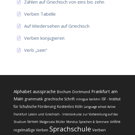
Zählen auf Griechisch von eins bis zehn
Verben Tabelle
Auf Wiedersehen auf Griechisch
Verben konjugieren
Verb „sein“
Alphabet
aussprache
Frankfurt am
Bochum
Dortmund
Main
grammatik
griechische Schrift
ISF - Institut
inlingua Iserlohn
für Schulische Förderung
Kostenlos
Köln
Language school Active
Frankfurt
Latein und Griechisch - Intensivkurse zur Vorbereitung auf das
lernen
online
Studium
Malgorzata Müller
Mondus Sprachen & Seminare
Sprachschule
Verben
regelmäßige Verben