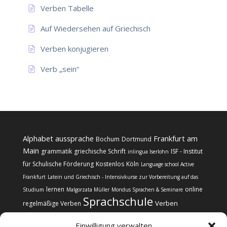
Verben Tabelle
Auf Wiedersehen auf Griechisch
Verben konjugieren
Verb „sein“
Alphabet
aussprache
Frankfurt am
Bochum
Dortmund
Main
grammatik
griechische Schrift
ISF - Institut
inlingua Iserlohn
für Schulische Förderung
Kostenlos
Köln
Language school Active
Frankfurt
Latein und Griechisch - Intensivkurse zur Vorbereitung auf das
lernen
online
Studium
Malgorzata Müller
Mondus Sprachen & Seminare
Sprachschule
Verben
regelmäßige Verben
Einwilligung verwalten