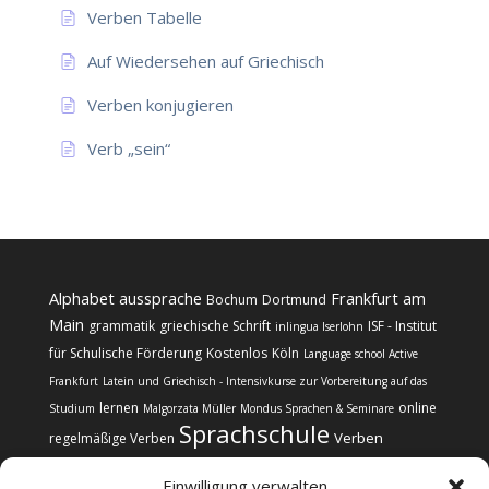
Verben Tabelle
Auf Wiedersehen auf Griechisch
Verben konjugieren
Verb „sein“
Alphabet
aussprache
Frankfurt am
Bochum
Dortmund
Main
grammatik
griechische Schrift
ISF - Institut
inlingua Iserlohn
für Schulische Förderung
Kostenlos
Köln
Language school Active
Frankfurt
Latein und Griechisch - Intensivkurse zur Vorbereitung auf das
lernen
online
Studium
Malgorzata Müller
Mondus Sprachen & Seminare
Sprachschule
Verben
regelmäßige Verben
Einwilligung verwalten