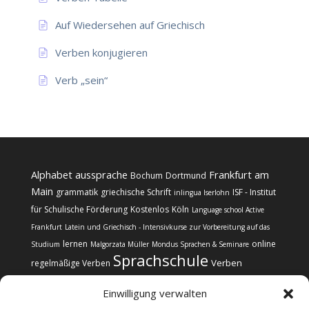
Auf Wiedersehen auf Griechisch
Verben konjugieren
Verb „sein“
Alphabet
aussprache
Frankfurt am
Bochum
Dortmund
Main
grammatik
griechische Schrift
ISF - Institut
inlingua Iserlohn
für Schulische Förderung
Kostenlos
Köln
Language school Active
Frankfurt
Latein und Griechisch - Intensivkurse zur Vorbereitung auf das
lernen
online
Studium
Malgorzata Müller
Mondus Sprachen & Seminare
Sprachschule
Verben
regelmäßige Verben
Einwilligung verwalten