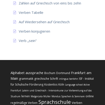
Zählen auf Griechisch von eins bis zehn
Verben Tabelle
Auf Wiedersehen auf Griechisch
Verben konjugieren
Verb „sein“
Alphabet
aussprache
Frankfurt am
Bochum
Dortmund
Main
grammatik
griechische Schrift
ISF - Institut
inlingua Iserlohn
für Schulische Förderung
Kostenlos
Köln
Language school Active
Frankfurt
Latein und Griechisch - Intensivkurse zur Vorbereitung auf das
lernen
online
Studium
Malgorzata Müller
Mondus Sprachen & Seminare
Sprachschule
Verben
regelmäßige Verben