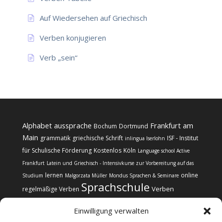
Auf Wiedersehen auf Griechisch
Verben konjugieren
Verb „sein“
Alphabet
aussprache
Frankfurt am
Bochum
Dortmund
Main
grammatik
griechische Schrift
ISF - Institut
inlingua Iserlohn
für Schulische Förderung
Kostenlos
Köln
Language school Active
Frankfurt
Latein und Griechisch - Intensivkurse zur Vorbereitung auf das
lernen
online
Studium
Malgorzata Müller
Mondus Sprachen & Seminare
Sprachschule
Verben
regelmäßige Verben
Einwilligung verwalten