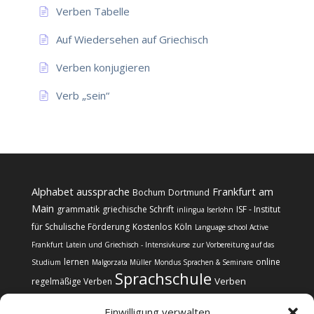
Verben Tabelle
Auf Wiedersehen auf Griechisch
Verben konjugieren
Verb „sein“
Alphabet
aussprache
Frankfurt am
Bochum
Dortmund
Main
grammatik
griechische Schrift
ISF - Institut
inlingua Iserlohn
für Schulische Förderung
Kostenlos
Köln
Language school Active
Frankfurt
Latein und Griechisch - Intensivkurse zur Vorbereitung auf das
lernen
online
Studium
Malgorzata Müller
Mondus Sprachen & Seminare
Sprachschule
Verben
regelmäßige Verben
Einwilligung verwalten