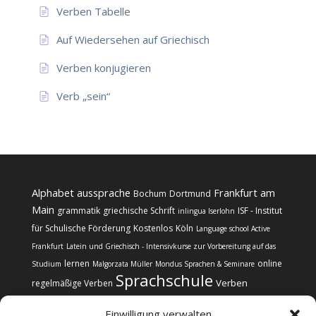
Verben Tabelle
Auf Wiedersehen auf Griechisch
Verben konjugieren
Verb „sein“
Alphabet
aussprache
Frankfurt am
Bochum
Dortmund
Main
grammatik
griechische Schrift
ISF - Institut
inlingua Iserlohn
für Schulische Förderung
Kostenlos
Köln
Language school Active
Frankfurt
Latein und Griechisch - Intensivkurse zur Vorbereitung auf das
lernen
online
Studium
Malgorzata Müller
Mondus Sprachen & Seminare
Sprachschule
Verben
regelmäßige Verben
Einwilligung verwalten