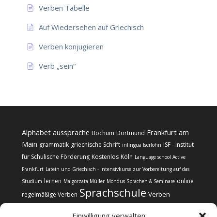
Verben Tabelle
Auf Wiedersehen auf Griechisch
Verben konjugieren
Verb „sein“
Alphabet
aussprache
Frankfurt am
Bochum
Dortmund
Main
grammatik
griechische Schrift
ISF - Institut
inlingua Iserlohn
für Schulische Förderung
Kostenlos
Köln
Language school Active
Frankfurt
Latein und Griechisch - Intensivkurse zur Vorbereitung auf das
lernen
online
Studium
Malgorzata Müller
Mondus Sprachen & Seminare
Sprachschule
Verben
regelmäßige Verben
Einwilligung verwalten