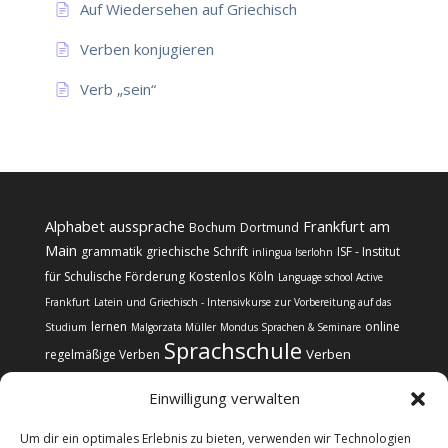
Auf Wiedersehen auf Griechisch
Verben konjugieren
Verb „sein“
Alphabet
aussprache
Frankfurt am
Bochum
Dortmund
Main
grammatik
griechische Schrift
ISF - Institut
inlingua Iserlohn
für Schulische Förderung
Kostenlos
Köln
Language school Active
Frankfurt
Latein und Griechisch - Intensivkurse zur Vorbereitung auf das
lernen
online
Studium
Malgorzata Müller
Mondus Sprachen & Seminare
Sprachschule
Verben
regelmäßige Verben
Einwilligung verwalten
Um dir ein optimales Erlebnis zu bieten, verwenden wir Technologien