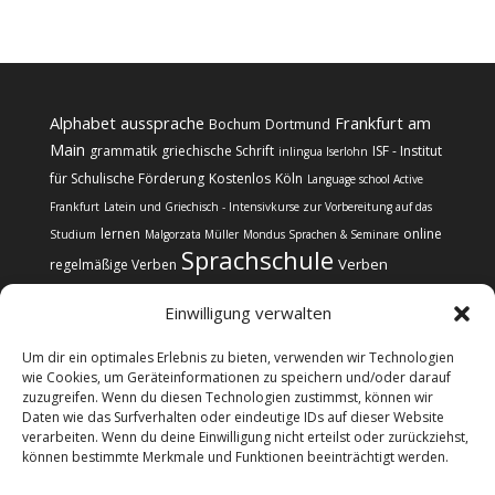
Alphabet
aussprache
Frankfurt am
Bochum
Dortmund
Main
grammatik
griechische Schrift
ISF - Institut
inlingua Iserlohn
für Schulische Förderung
Kostenlos
Köln
Language school Active
Frankfurt
Latein und Griechisch - Intensivkurse zur Vorbereitung auf das
lernen
online
Studium
Malgorzata Müller
Mondus Sprachen & Seminare
Sprachschule
Verben
regelmäßige Verben
Einwilligung verwalten
Um dir ein optimales Erlebnis zu bieten, verwenden wir Technologien
wie Cookies, um Geräteinformationen zu speichern und/oder darauf
zuzugreifen. Wenn du diesen Technologien zustimmst, können wir
Kontakt
Impressum
Datenschutz
Daten wie das Surfverhalten oder eindeutige IDs auf dieser Website
Cookie-Richtlinie (EU)
verarbeiten. Wenn du deine Einwilligung nicht erteilst oder zurückziehst,
können bestimmte Merkmale und Funktionen beeinträchtigt werden.