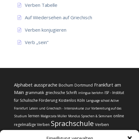
Verben Tabelle
Auf Wiedersehen auf Griechisch
Verben konjugieren
Verb „sein“
Alphabet
aussprache
Frankfurt am
Bochum
Dortmund
Main
grammatik
griechische Schrift
ISF - Institut
inlingua Iserlohn
für Schulische Förderung
Kostenlos
Köln
Language school Active
Frankfurt
Latein und Griechisch - Intensivkurse zur Vorbereitung auf das
lernen
online
Studium
Malgorzata Müller
Mondus Sprachen & Seminare
Sprachschule
Verben
regelmäßige Verben
Einwilligung verwalten