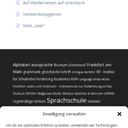
Auf Wiedersehen auf Griechisch
Verben konjugieren
Verb „sein“
Alphabet
aussprache
Frankfurt am
Bochum
Dortmund
Main
grammatik
griechische Schrift
ISF - Institut
inlingua Iserlohn
für Schulische Förderung
Kostenlos
Köln
Language school Active
Frankfurt
Latein und Griechisch - Intensivkurse zur Vorbereitung auf das
lernen
online
Studium
Malgorzata Müller
Mondus Sprachen & Seminare
Sprachschule
Verben
regelmäßige Verben
Einwilligung verwalten
Um dir ein optimales Erlebnis zu bieten, verwenden wir Technologien