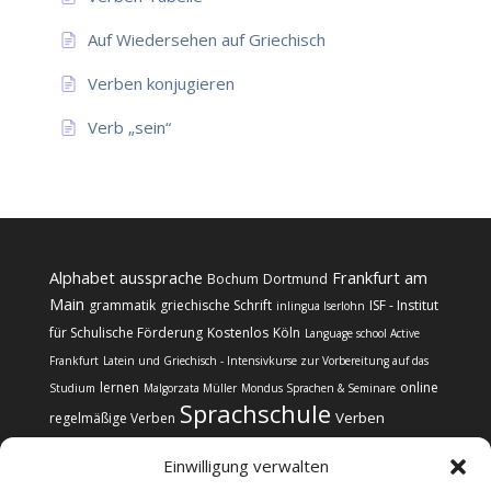
Auf Wiedersehen auf Griechisch
Verben konjugieren
Verb „sein“
Alphabet
aussprache
Frankfurt am
Bochum
Dortmund
Main
grammatik
griechische Schrift
ISF - Institut
inlingua Iserlohn
für Schulische Förderung
Kostenlos
Köln
Language school Active
Frankfurt
Latein und Griechisch - Intensivkurse zur Vorbereitung auf das
lernen
online
Studium
Malgorzata Müller
Mondus Sprachen & Seminare
Sprachschule
Verben
regelmäßige Verben
Einwilligung verwalten