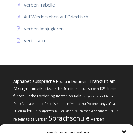
Verben Tabelle
Auf Wiedersehen auf Griechisch
Verben konjugieren
Verb „sein“
Alphabet
aussprache
Frankfurt am
Bochum
Dortmund
Main
grammatik
griechische Schrift
ISF - Institut
inlingua Iserlohn
für Schulische Förderung
Kostenlos
Köln
Language school Active
Frankfurt
Latein und Griechisch - Intensivkurse zur Vorbereitung auf das
lernen
online
Studium
Malgorzata Müller
Mondus Sprachen & Seminare
Sprachschule
Verben
regelmäßige Verben
Einwilligung verwalten