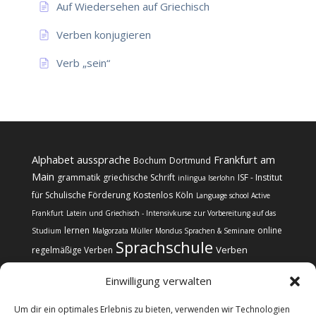
Auf Wiedersehen auf Griechisch
Verben konjugieren
Verb „sein“
Alphabet
aussprache
Frankfurt am
Bochum
Dortmund
Main
grammatik
griechische Schrift
ISF - Institut
inlingua Iserlohn
für Schulische Förderung
Kostenlos
Köln
Language school Active
Frankfurt
Latein und Griechisch - Intensivkurse zur Vorbereitung auf das
lernen
online
Studium
Malgorzata Müller
Mondus Sprachen & Seminare
Sprachschule
Verben
regelmäßige Verben
Einwilligung verwalten
Um dir ein optimales Erlebnis zu bieten, verwenden wir Technologien