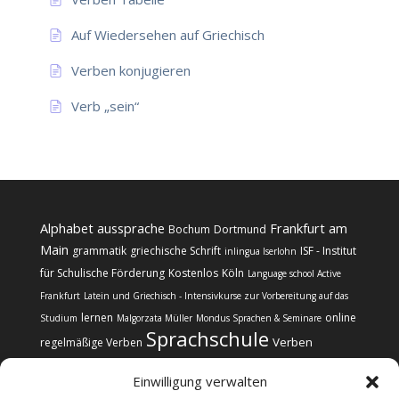
Auf Wiedersehen auf Griechisch
Verben konjugieren
Verb „sein“
Alphabet
aussprache
Frankfurt am
Bochum
Dortmund
Main
grammatik
griechische Schrift
ISF - Institut
inlingua Iserlohn
für Schulische Förderung
Kostenlos
Köln
Language school Active
Frankfurt
Latein und Griechisch - Intensivkurse zur Vorbereitung auf das
lernen
online
Studium
Malgorzata Müller
Mondus Sprachen & Seminare
Sprachschule
Verben
regelmäßige Verben
Einwilligung verwalten