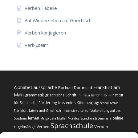
Verben Tabelle
Auf Wiedersehen auf Griechisch
Verben konjugieren
Verb „sein“
Alphabet
aussprache
Frankfurt am
Bochum
Dortmund
Main
grammatik
griechische Schrift
ISF - Institut
inlingua Iserlohn
für Schulische Förderung
Kostenlos
Köln
Language school Active
Frankfurt
Latein und Griechisch - Intensivkurse zur Vorbereitung auf das
lernen
online
Studium
Malgorzata Müller
Mondus Sprachen & Seminare
Sprachschule
Verben
regelmäßige Verben