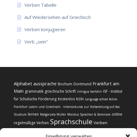
Verben Tabelle
Auf Wiedersehen auf Griechisch
Verben konjugieren
Verb „sein“
Alphabet
aussprache
Frankfurt am
Bochum
Dortmund
Main
grammatik
griechische Schrift
ISF - Institut
inlingua Iserlohn
für Schulische Förderung
Kostenlos
Köln
Language school Active
Frankfurt
Latein und Griechisch - Intensivkurse zur Vorbereitung auf das
lernen
online
Studium
Malgorzata Müller
Mondus Sprachen & Seminare
Sprachschule
Verben
regelmäßige Verben
Einwilligung verwalten