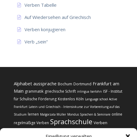
Verben Tabelle
Auf Wiedersehen auf Griechisch
Verben konjugieren
Verb „sein“
Alphabet
aussprache
Frankfurt am
Bochum
Dortmund
Main
grammatik
griechische Schrift
ISF - Institut
inlingua Iserlohn
für Schulische Förderung
Kostenlos
Köln
Language school Active
Frankfurt
Latein und Griechisch - Intensivkurse zur Vorbereitung auf das
lernen
online
Studium
Malgorzata Müller
Mondus Sprachen & Seminare
Sprachschule
Verben
regelmäßige Verben
Einwilligung verwalten