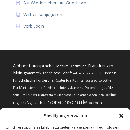
Auf Wiedersehen auf Griechisch
Verben konjugieren
Verb „sein“
Alphabet
aussprache
Frankfurt am
Bochum
Dortmund
Main
grammatik
griechische Schrift
ISF - Institut
inlingua Iserlohn
für Schulische Förderung
Kostenlos
Köln
Language school Active
Frankfurt
Latein und Griechisch - Intensivkurse zur Vorbereitung auf das
lernen
online
Studium
Malgorzata Müller
Mondus Sprachen & Seminare
Sprachschule
Verben
regelmäßige Verben
Einwilligung verwalten
Um dir ein optimales Erlebnis zu bieten, verwenden wir Technologien