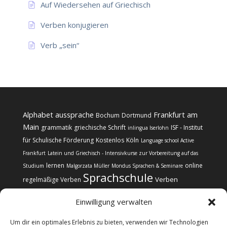
Auf Wiedersehen auf Griechisch
Verben konjugieren
Verb „sein“
Alphabet
aussprache
Frankfurt am
Bochum
Dortmund
Main
grammatik
griechische Schrift
ISF - Institut
inlingua Iserlohn
für Schulische Förderung
Kostenlos
Köln
Language school Active
Frankfurt
Latein und Griechisch - Intensivkurse zur Vorbereitung auf das
lernen
online
Studium
Malgorzata Müller
Mondus Sprachen & Seminare
Sprachschule
Verben
regelmäßige Verben
Einwilligung verwalten
Um dir ein optimales Erlebnis zu bieten, verwenden wir Technologien