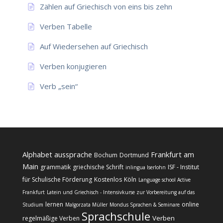
Zählen auf Griechisch von eins bis zehn
Verben Tabelle
Auf Wiedersehen auf Griechisch
Verben konjugieren
Verb „sein“
Alphabet
aussprache
Frankfurt am
Bochum
Dortmund
Main
grammatik
griechische Schrift
ISF - Institut
inlingua Iserlohn
für Schulische Förderung
Kostenlos
Köln
Language school Active
Frankfurt
Latein und Griechisch - Intensivkurse zur Vorbereitung auf das
lernen
online
Studium
Malgorzata Müller
Mondus Sprachen & Seminare
Sprachschule
Verben
regelmäßige Verben