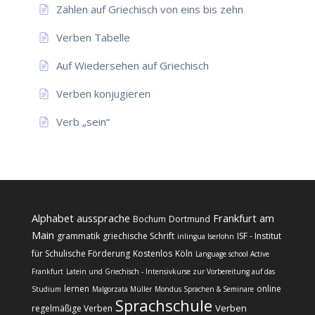
Zählen auf Griechisch von eins bis zehn
Verben Tabelle
Auf Wiedersehen auf Griechisch
Verben konjugieren
Verb „sein“
Alphabet
aussprache
Frankfurt am
Bochum
Dortmund
Main
grammatik
griechische Schrift
ISF - Institut
inlingua Iserlohn
für Schulische Förderung
Kostenlos
Köln
Language school Active
Frankfurt
Latein und Griechisch - Intensivkurse zur Vorbereitung auf das
lernen
online
Studium
Malgorzata Müller
Mondus Sprachen & Seminare
Sprachschule
Verben
regelmäßige Verben